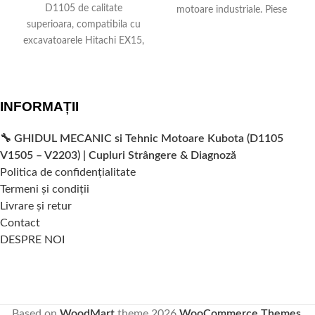
D1105 de calitate
motoare industriale. Piese
superioara, compatibila cu
premium cu garanție si
excavatoarele Hitachi EX15,
livrare rapida in toata
incarcatoarele Bobcat 553
Romania. Asigura o
si macaralele Genie. Asigura
functionare optima a
etansare perfecta si
motorului tau - comanda
INFORMAȚII
performanta optima a
astazi!
motorului industrial. Stoc
disponibil cu livrare in 24-
🔧 GHIDUL MECANIC si Tehnic Motoare Kubota (D1105
48 ore.
V1505 – V2203) | Cupluri Strângere & Diagnoză
Politica de confidențialitate
Termeni și condiții
Livrare și retur
Contact
DESPRE NOI
Based on
WoodMart
theme
2026
WooCommerce Themes
.