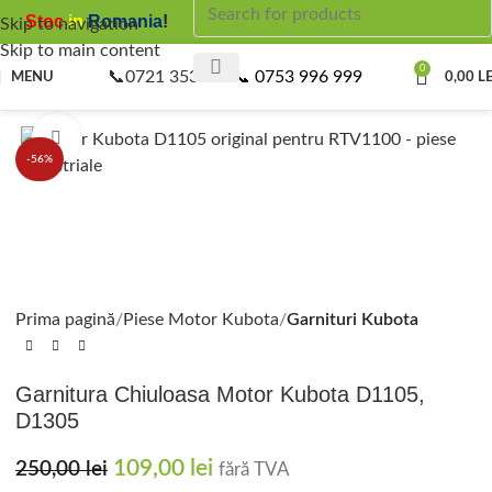
Stoc
in
Romania
!
Skip to navigation
Skip to main content
0
📞0721 353 087
📞 0753 996 999
MENU
0,00
LE
Click to enlarge
-56%
Prima pagină
Piese Motor Kubota
Garnituri Kubota
Garnitura Chiuloasa Motor Kubota D1105,
D1305
109,00
lei
250,00
lei
fără TVA