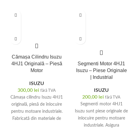
Cămașa Cilindru Isuzu
4HJ1 Originală – Piesă
Segmenti Motor 4HJ1
Motor
Isuzu – Piese Originale
| Industrial
ISUZU
300,00
lei
ISUZU
fără TVA
200,00
lei
Cămașa cilindru Isuzu 4HJ1
fără TVA
Segmenti motor 4HJ1
originală, piesă de înlocuire
Isuzu sunt piese originale de
pentru motoare industriale.
inlocuire pentru motoare
Fabricată din materiale de
industriale. Asigura
calitate superioară,
compresie optima si
garantează performanță și