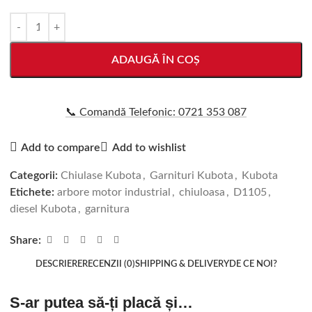
ADAUGĂ ÎN COȘ
📞 Comandă Telefonic: 0721 353 087
Add to compare
Add to wishlist
Categorii:
Chiulase Kubota
,
Garnituri Kubota
,
Kubota
Etichete:
arbore motor industrial
,
chiuloasa
,
D1105
,
diesel Kubota
,
garnitura
Share:
DESCRIERE
RECENZII (0)
SHIPPING & DELIVERY
DE CE NOI?
S-ar putea să-ți placă și…