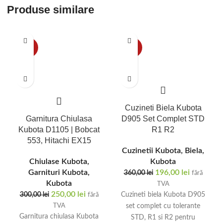
durabilitate maxima.
durabilitate maximă. Stoc
Produse similare
Compatibili 100% cu
disponibil - comandă azi și
modelul 4HJ1. Comanda
beneficiază de transport
piesa ta acum!
rapid în România.
-17%
-46%
Cuzineti Biela Kubota
Garnitura Chiulasa
D905 Set Complet STD
Kubota D1105 | Bobcat
R1 R2
553, Hitachi EX15
Cuzinetii Kubota
,
Biela
,
Chiulase Kubota
,
Kubota
Garnituri Kubota
,
196,00
lei
360,00
lei
fără
Kubota
TVA
250,00
lei
300,00
lei
Cuzineti biela Kubota D905
fără
set complet cu tolerante
TVA
Garnitura chiulasa Kubota
STD, R1 si R2 pentru